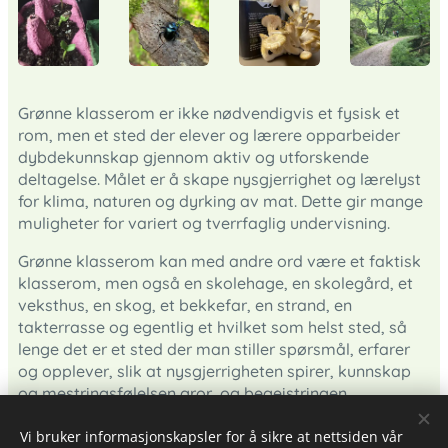
Grønne klasserom er ikke nødvendigvis et fysisk et
rom,
men et
sted
der elever og lærere opparbeider
dybdekunnskap gjennom aktiv og utforskende
deltagelse. Målet er å skape nysgjerrighet og lærelyst
for klima, naturen og dyrking av mat. Dette gir mange
muligheter for variert og tverrfaglig undervisning.
Grønne klasserom kan med andre ord være et faktisk
klasserom, men også en skolehage, en skolegård, et
veksthus, en skog, et bekkefar, en strand, en
takterrasse og egentlig et hvilket som helst sted, så
lenge det er et sted der man stiller spørsmål, erfarer
og opplever, slik at nysgjerrigheten spirer, kunnskap
og mestringsfølelsen gror, og begeistringen,
respekten og kjærligheten til naturen slår dype røtter!
Vi bruker informasjonskapsler for å sikre at nettsiden vår