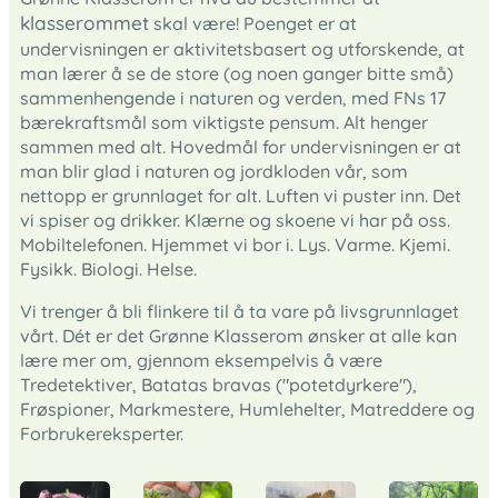
klasserommet
skal være! Poenget er at
undervisningen er aktivitetsbasert og utforskende, at
man lærer å se de store (og noen ganger bitte små)
sammenhengende i naturen og verden, med FNs 17
bærekraftsmål som viktigste pensum. Alt henger
sammen med alt. Hovedmål for undervisningen er at
man blir glad i naturen og jordkloden vår, som
nettopp er grunnlaget for alt. Luften vi puster inn. Det
vi spiser og drikker. Klærne og skoene vi har på oss.
Mobiltelefonen. Hjemmet vi bor i. Lys. Varme. Kjemi.
Fysikk. Biologi. Helse.
Vi trenger å bli flinkere til å ta vare på livsgrunnlaget
vårt. Dét er det Grønne Klasserom ønsker at alle kan
lære mer om, gjennom eksempelvis å være
Tredetektiver, Batatas bravas ("potetdyrkere"),
Frøspioner, Markmestere, Humlehelter, Matreddere og
Forbrukereksperter.